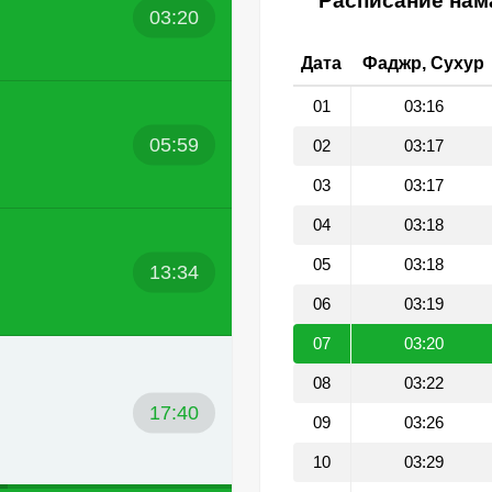
Расписание нама
03:20
Дата
Фаджр, Сухур
01
03:16
05:59
02
03:17
03
03:17
04
03:18
05
03:18
13:34
06
03:19
07
03:20
08
03:22
17:40
09
03:26
10
03:29