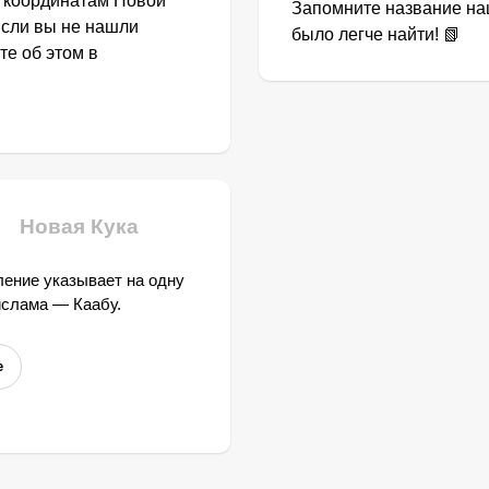
о координатам Новой
Запомните название наш
Если вы не нашли
было легче найти! 📗
те об этом в
Новая Кука
ение указывает на одну
ислама — Каабу.
е