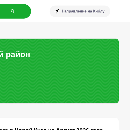
Направление на Киблу
й район