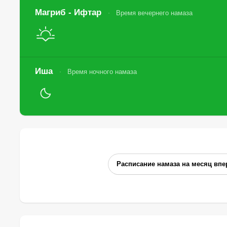
Магриб - Ифтар
Время вечернего намаза
Иша
Время ночного намаза
Расписание намаза на месяц впе