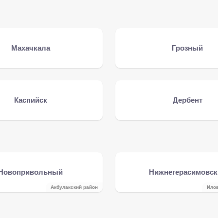
Махачкала
Грозный
Каспийск
Дербент
Новопривольный
Нижнегерасимовск
Акбулакский район
Ило