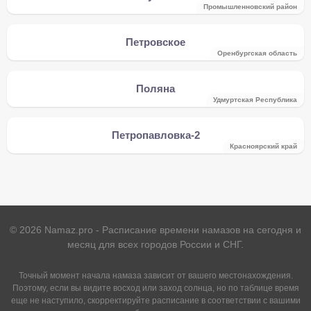
Промышленновcкий район
Петровское
Оренбургская область
Поляна
Удмуртская Республика
Петропавловка-2
Красноярский край
©
2026
Namaz.pro - Расписание времени намазов на сегодня и
месяц для всех городов России и СНГ.
Точный момент начала намаза зависит от вашего местонахождения.
Поэтому, если вы видите восход или заход солнца, но по таблице время
еще не наступило, скорректируйте расписание в соответствии с вашими