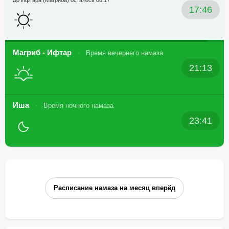
До Ифтара (Магриба) осталось 00:17
17:46
Магриб - Ифтар
Время вечернего намаза
21:13
Иша
Время ночного намаза
23:41
Расписание намаза на месяц вперёд