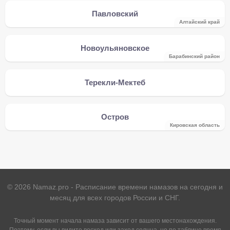
Павловский
Алтайский край
Новоульяновское
Барабинский район
Терекли-Мектеб
Остров
Кировская область
©
2026
Namaz.pro - Расписание времени намазов на сегодня и
месяц для всех городов России и СНГ.
Точный момент начала намаза зависит от вашего местонахождения.