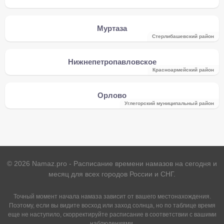
Муртаза
Стерлибашевский район
Нижнепетропавловское
Красноармейский район
Орлово
Углегорский муниципальный район
©
2026
Namaz.pro - Расписание времени намазов на сегодня и
месяц для всех городов России и СНГ.
Точный момент начала намаза зависит от вашего местонахождения.
Поэтому, если вы видите восход или заход солнца, но по таблице время
еще не наступило, скорректируйте расписание в соответствии с вашими
наблюдениями.