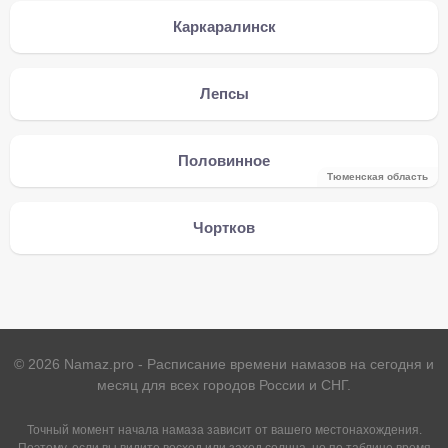
Каркаралинск
Лепсы
Половинное
Тюменская область
Чортков
©
2026
Namaz.pro - Расписание времени намазов на сегодня и
месяц для всех городов России и СНГ.
Точный момент начала намаза зависит от вашего местонахождения.