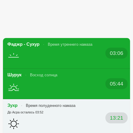
Фаджр - Сухур
Время утреннего намаза
03:06
Шурук
Восход солнца
05:44
Зухр
Время полуденного намаза
До Асра осталось 03:52
13:21