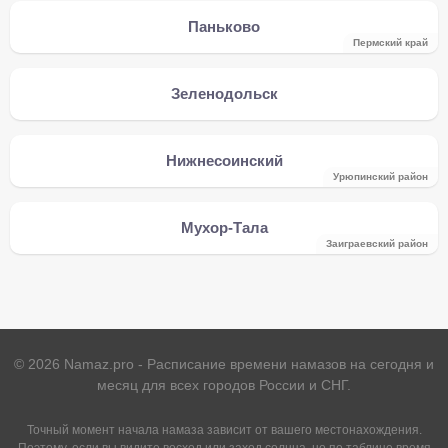
Паньково
Пермский край
Зеленодольск
Нижнесоинский
Урюпинский район
Мухор-Тала
Заиграевский район
©
2026
Namaz.pro - Расписание времени намазов на сегодня и
месяц для всех городов России и СНГ.
Точный момент начала намаза зависит от вашего местонахождения.