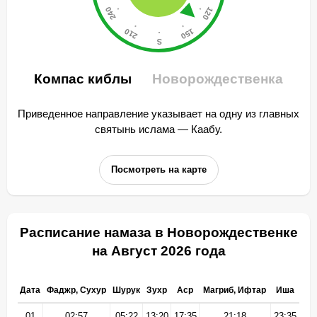
Компас киблы
Новорождественка
Приведенное направление указывает на одну из главных
святынь ислама — Каабу.
Посмотреть на карте
Расписание намаза в Новорождественке
на Август 2026 года
Дата
Фаджр, Сухур
Шурук
Зухр
Аср
Магриб, Ифтар
Иша
01
02:57
05:22
13:20
17:35
21:18
23:35