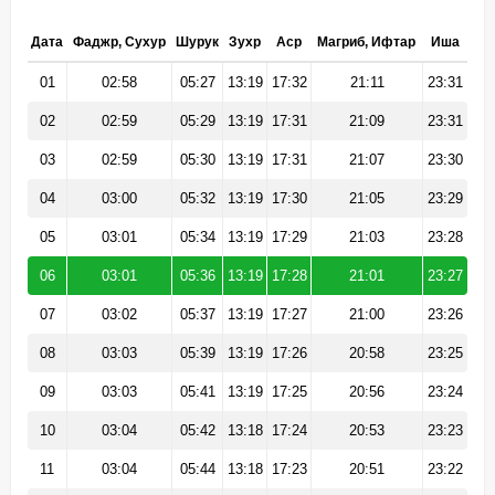
Дата
Фаджр, Сухур
Шурук
Зухр
Аср
Магриб, Ифтар
Иша
01
02:58
05:27
13:19
17:32
21:11
23:31
02
02:59
05:29
13:19
17:31
21:09
23:31
03
02:59
05:30
13:19
17:31
21:07
23:30
04
03:00
05:32
13:19
17:30
21:05
23:29
05
03:01
05:34
13:19
17:29
21:03
23:28
06
03:01
05:36
13:19
17:28
21:01
23:27
07
03:02
05:37
13:19
17:27
21:00
23:26
08
03:03
05:39
13:19
17:26
20:58
23:25
09
03:03
05:41
13:19
17:25
20:56
23:24
10
03:04
05:42
13:18
17:24
20:53
23:23
11
03:04
05:44
13:18
17:23
20:51
23:22