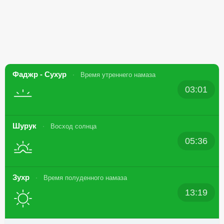
Фаджр - Сухур
Время утреннего намаза
03:01
Шурук
Восход солнца
05:36
Зухр
Время полуденного намаза
13:19