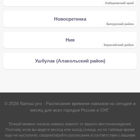
Хабаровский край
Новосретенка
Бичурский район
Ния
Карагайский район
Ушбулак (Алакольский район)
©
2026
Namaz.pro - Расписание времени намазов на сегодня и
месяц для всех городов России и СНГ.
Точный момент начала намаза зависит от вашего местонахождения.
Поэтому, если вы видите восход или заход солнца, но по таблице время
еще не наступило, скорректируйте расписание в соответствии с вашими