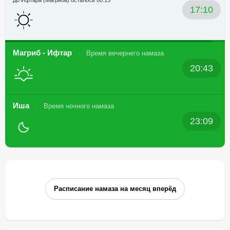
До Ифтара (Магриба) осталось 00:13
17:10
Магриб - Ифтар
Время вечернего намаза
20:43
Иша
Время ночного намаза
23:09
Расписание намаза на месяц вперёд