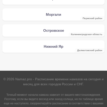
Моргали
Пермский район
Островское
Калининградская область
Нижний Яр
Далматовский район
©
2026
Namaz.pro - Расписание времени намазов на сегодня и
месяц для всех городов России и СНГ.
Точный момент начала намаза зависит от вашего местонахождения.
Поэтому, если вы видите восход или заход солнца, но по таблице время
еще не наступило, скорректируйте расписание в соответствии с вашими