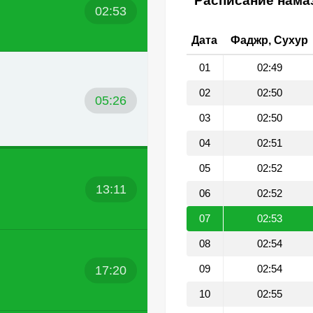
Расписание намаз
02:53
Дата
Фаджр, Сухур
01
02:49
02
02:50
05:26
03
02:50
04
02:51
05
02:52
13:11
06
02:52
07
02:53
08
02:54
17:20
09
02:54
10
02:55