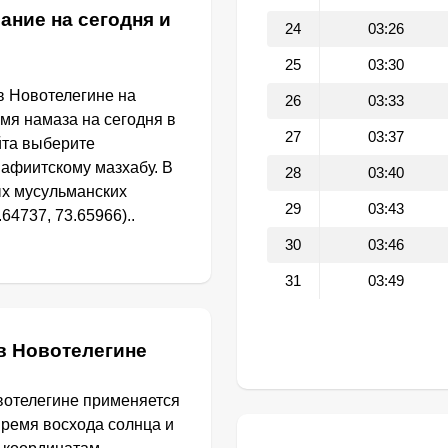
ание на сегодня и
24
03:26
25
03:30
в Новотелегине на
26
03:33
емя намаза на сегодня в
27
03:37
йта выберите
афиитскому мазхабу. В
28
03:40
ых мусульманских
29
03:43
64737, 73.65966)..
30
03:46
31
03:49
в Новотелегине
вотелегине применяется
Время восхода солнца и