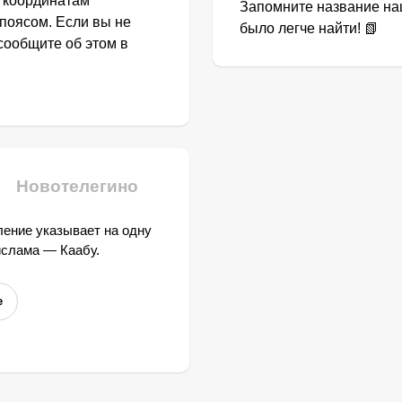
о координатам
Запомните название наш
поясом. Если вы не
было легче найти! 📗
сообщите об этом в
Новотелегино
ение указывает на одну
ислама — Каабу.
е