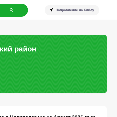
Направление на Киблу
кий район