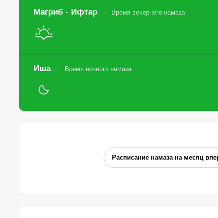
Магриб - Ифтар
Время вечернего намаза
Иша
Время ночного намаза
Расписание намаза на месяц впе