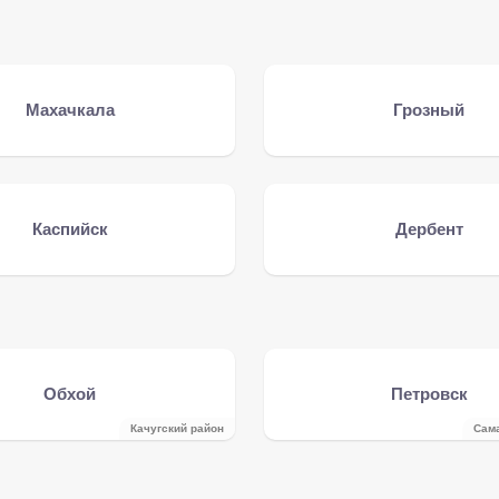
Махачкала
Грозный
Каспийск
Дербент
Обхой
Петровск
Качугский район
Сам