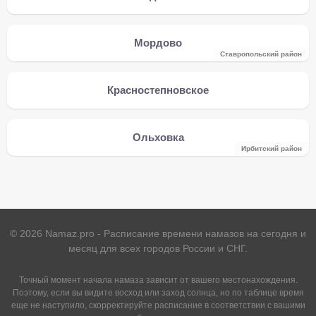
Мордово
Ставропольский район
Красностепновское
Ольховка
Ирбитский район
©
2026
Namaz.pro - Расписание времени намазов на сегодня и
месяц для всех городов России и СНГ.
Точный момент начала намаза зависит от вашего местонахождения.
Поэтому, если вы видите восход или заход солнца, но по таблице время
еще не наступило, скорректируйте расписание в соответствии с вашими