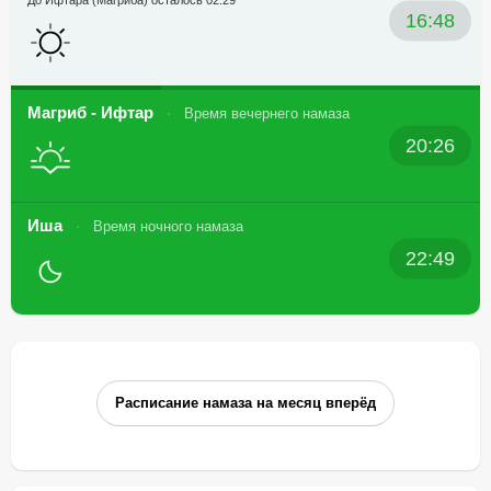
До Ифтара (Магриба) осталось 02:29
16:48
Магриб - Ифтар
Время вечернего намаза
20:26
Иша
Время ночного намаза
22:49
Расписание намаза на месяц вперёд