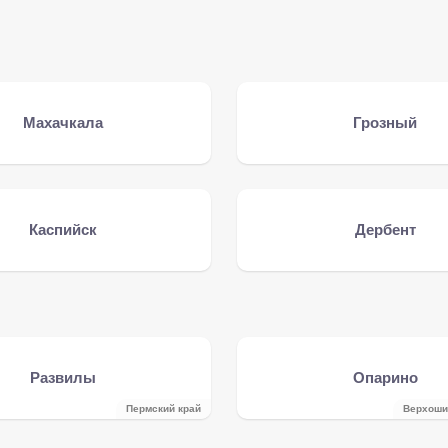
Махачкала
Грозный
Каспийск
Дербент
Развилы
Опарино
Пермский край
Верхоши