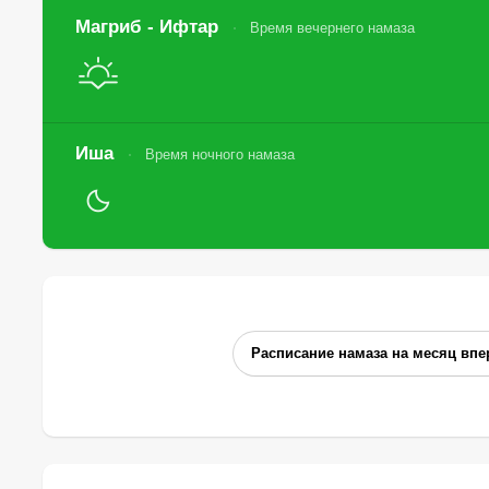
Магриб - Ифтар
Время вечернего намаза
Иша
Время ночного намаза
Расписание намаза на месяц впе