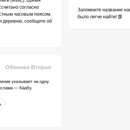
лиги (MWL). Время
ссчитано согласно
Запомните название наш
естным часовым поясом.
было легче найти! 📗
ли деревню, сообщите об
Обманка Вторая
ение указывает на одну
ислама — Каабу.
е