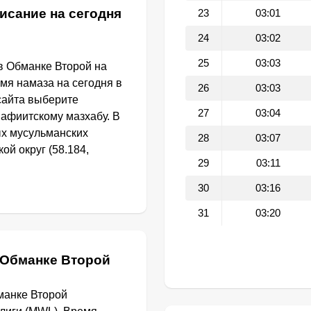
исание на сегодня
23
03:01
24
03:02
25
03:03
в Обманке Второй на
емя намаза на сегодня в
26
03:03
сайта выберите
27
03:04
афиитскому мазхабу. В
ых мусульманских
28
03:07
ой округ (58.184,
29
03:11
30
03:16
31
03:20
 Обманке Второй
манке Второй