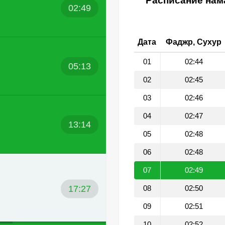
Расписание нама
02:49
Дата
Фаджр, Сухур
01
02:44
05:13
02
02:45
03
02:46
04
02:47
13:14
05
02:48
06
02:48
07
02:49
17:27
08
02:50
09
02:51
10
02:52