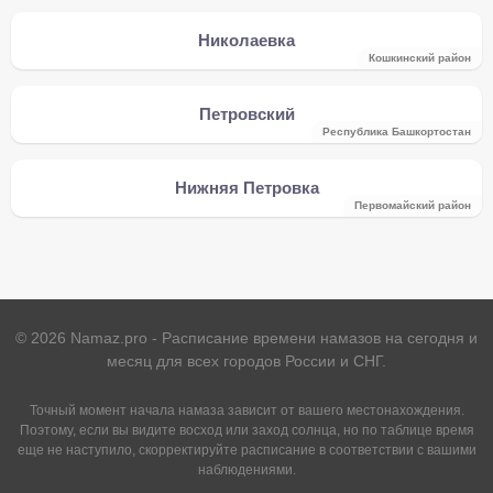
Николаевка
Кошкинский район
Петровский
Республика Башкортостан
Нижняя Петровка
Первомайский район
©
2026
Namaz.pro - Расписание времени намазов на сегодня и
месяц для всех городов России и СНГ.
Точный момент начала намаза зависит от вашего местонахождения.
Поэтому, если вы видите восход или заход солнца, но по таблице время
еще не наступило, скорректируйте расписание в соответствии с вашими
наблюдениями.