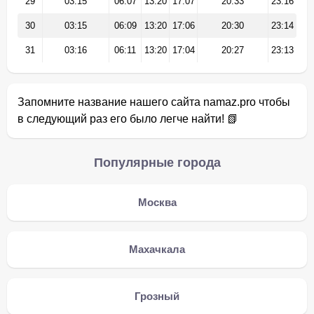
29
03:15
06:07
13:20
17:07
20:33
23:16
30
03:15
06:09
13:20
17:06
20:30
23:14
31
03:16
06:11
13:20
17:04
20:27
23:13
Запомните название нашего сайта namaz.pro чтобы
в следующий раз его было легче найти! 📗
Популярные города
Москва
Махачкала
Грозный