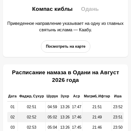
Компас киблы
Одань
Приведенное направление указывает на одну из главных
святынь ислама — Каабу.
Посмотреть на карте
Расписание намаза в Одани на Август
2026 года
Дата
Фаджр, Сухур
Шурук
Зухр
Аср
Магриб, Ифтар
Иша
01
02:51
04:59
13:26
17:47
21:51
23:52
02
02:52
05:02
13:26
17:46
21:49
23:51
03
02:53
05:04
13:26
17:45
21:46
23:50