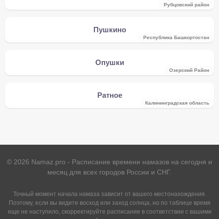
Рубцовский район
Пушкино
Республика Башкортостан
Опушки
Озерский Район
Ратное
Калининградская область
©
2026
Namaz.pro - Расписание времени намазов на сегодня и
месяц для всех городов России и СНГ.
Точный момент начала намаза зависит от вашего местонахождения.
Поэтому, если вы видите восход или заход солнца, но по таблице время
еще не наступило, скорректируйте расписание в соответствии с вашими