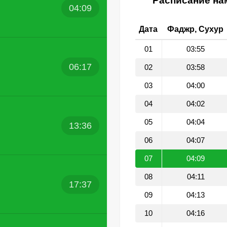
Расписание нам
04:09
Дата
Фаджр, Сухур
01
03:55
06:17
02
03:58
03
04:00
04
04:02
05
04:04
13:36
06
04:07
07
04:09
08
04:11
17:37
09
04:13
10
04:16