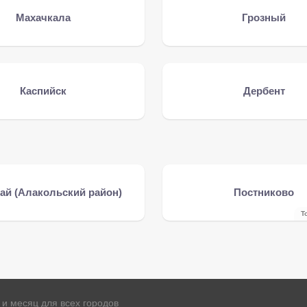
Махачкала
Грозный
Каспийск
Дербент
ай (Алакольский район)
Постниково
Т
и месяц для всех городов