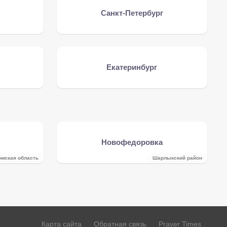
Санкт-Петербург
Екатеринбург
Новофедоровка
омская область
Шарлыкский район
Карта сайта
Обратная связь
Prayer Times