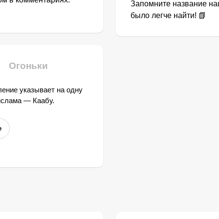
Запомните название наш
было легче найти! 📗
Огоньки
ение указывает на одну
ислама — Каабу.
е