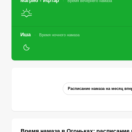
Магриб - Ифтар
Время вечернего намаза
Иша
Время ночного намаза
Расписание намаза на месяц впе
Время намаза в Огоньках: расписание 