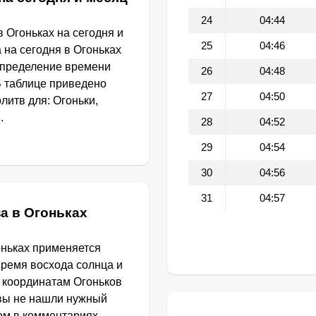
24
04:44
 Огоньках на сегодня и
25
04:46
 на сегодня в Огоньках
определение времени
26
04:48
В таблице приведено
27
04:50
итв для: Огоньки,
.
28
04:52
29
04:54
30
04:56
31
04:57
а в Огоньках
оньках применяется
Время восхода солнца и
о координатам Огоньков
 вы не нашли нужный
том в комментариях.