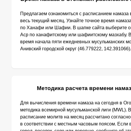
Предлагаем ознакомиться с расписанием намаза в
весь текущий месяц. Узнайте точное время намаза
по Ханафи или Шафии. В шапке сайта выберите 
Аср по ханафитскому или шафиитскому мазхабу. 
время начала пяти ежедневных мусульманских мол
Анивский городской округ (46.779222, 142.391066).
Методика расчета времени намаз
Для вычисления времени намаза на сегодня в Ог
методика всемирной мусульманской лиги (MWL). 
расписание молитв на месяц рассчитано согласн
в соответствии с местным часовым поясом. Если
город, поселок, село или деревню, сообщите об э