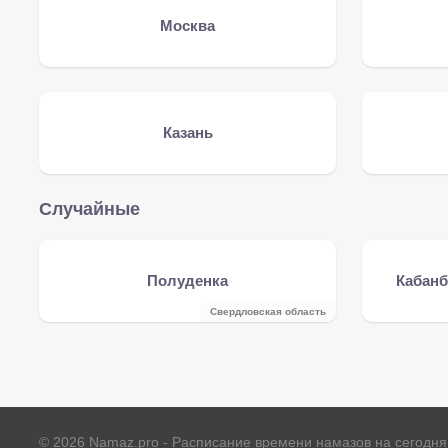
Москва
Казань
Случайные
Полуденка
Кабанб
Свердловская область
©
2026
Namaz.pro - Расписание времени намазов на сегодня 