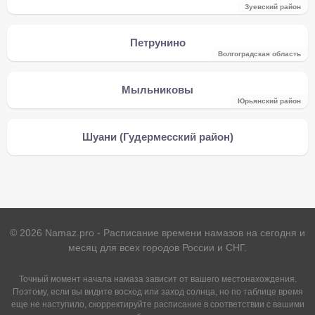
Зуевский район
Петрунино
Волгоградская область
Мыльниковы
Юрьянский район
Шуани (Гудермесский район)
©
2026
Namaz.pro - Расписание времени намазов на сегодня и
месяц для всех городов России и СНГ.
Точный момент начала намаза зависит от вашего местонахождения.
Поэтому, если вы видите восход или заход солнца, но по таблице время
еще не наступило, скорректируйте расписание в соответствии с вашими