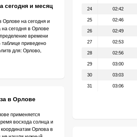
а сегодня и месяц
24
02:42
25
02:46
 Орлове на сегодня и
 на сегодня в Орлове
26
02:49
определение времени
27
02:53
В таблице приведено
литв для: Орлово,
28
02:56
29
03:00
30
03:03
31
03:06
за в Орлове
лове применяется
Время восхода солнца и
о координатам Орлова в
ы не нашли нужный