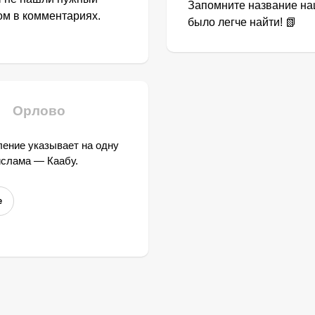
Запомните название наш
том в комментариях.
было легче найти! 📗
Орлово
ение указывает на одну
ислама — Каабу.
е