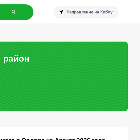
Направление на Киблу
 район