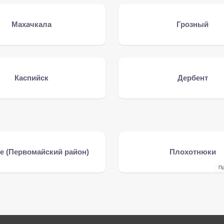
Махачкала
Грозный
Каспийск
Дербент
е (Первомайский район)
Плохотнюки
П