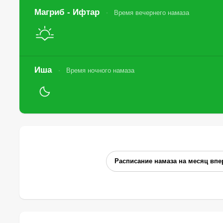
Магриб - Ифтар
Время вечернего намаза
Иша
Время ночного намаза
Расписание намаза на месяц впе