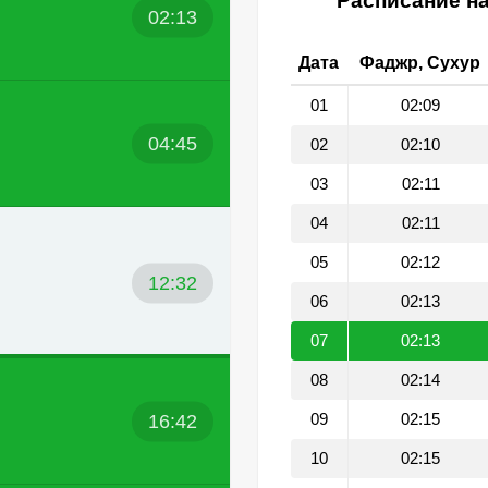
Расписание на
02:13
Дата
Фаджр, Сухур
01
02:09
04:45
02
02:10
03
02:11
04
02:11
05
02:12
12:32
06
02:13
07
02:13
08
02:14
16:42
09
02:15
10
02:15