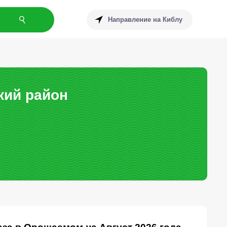
Направление на Киблу
кий район