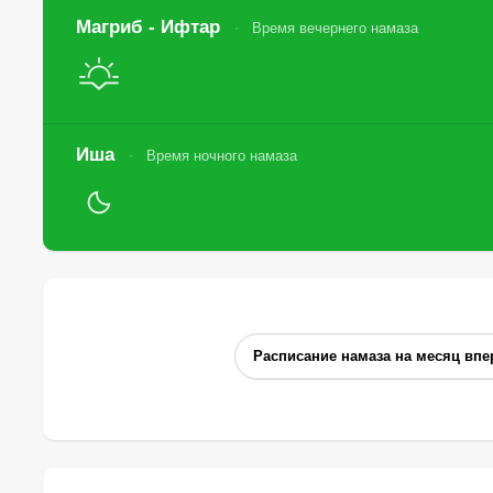
Магриб - Ифтар
Время вечернего намаза
Иша
Время ночного намаза
Расписание намаза на месяц впе