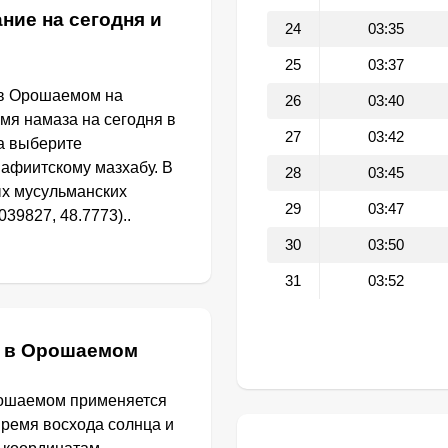
ние на сегодня и
24
03:35
25
03:37
 в Орошаемом на
26
03:40
емя намаза на сегодня в
27
03:42
а выберите
афиитскому мазхабу. В
28
03:45
ых мусульманских
29
03:47
39827, 48.7773)..
30
03:50
31
03:52
а в Орошаемом
рошаемом применяется
Время восхода солнца и