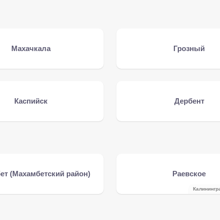
Махачкала
Грозный
Каспийск
Дербент
ет (Махамбетский район)
Раевское
Калинингр