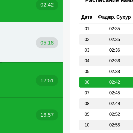
Расписание нама
02:42
Дата
Фаджр, Сухур
01
02:35
02
02:35
05:18
03
02:36
04
02:36
05
02:38
12:51
06
02:42
07
02:45
08
02:49
16:57
09
02:52
10
02:55