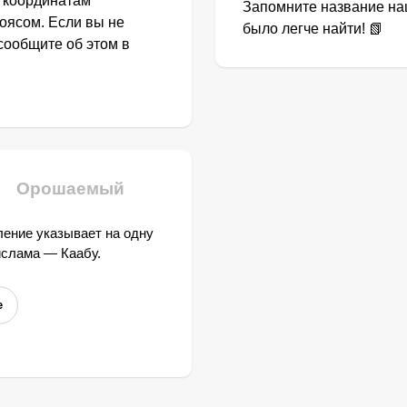
о координатам
Запомните название наш
оясом. Если вы не
было легче найти! 📗
сообщите об этом в
Орошаемый
ение указывает на одну
ислама — Каабу.
е