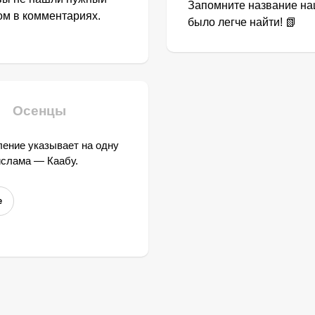
Запомните название наш
том в комментариях.
было легче найти! 📗
Осенцы
ение указывает на одну
ислама — Каабу.
е