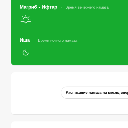
Магриб - Ифтар
Время вечернего намаза
Иша
Время ночного намаза
Расписание намаза на месяц впе