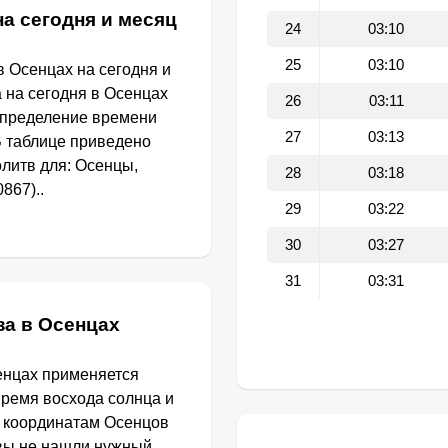
а сегодня и месяц
24
03:10
25
03:10
 Осенцах на сегодня и
 на сегодня в Осенцах
26
03:11
определение времени
27
03:13
В таблице приведено
литв для: Осенцы,
28
03:18
867)..
29
03:22
30
03:27
31
03:31
за в Осенцах
енцах применяется
Время восхода солнца и
о координатам Осенцов
 вы не нашли нужный