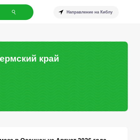
Направление на Киблу
ермский край