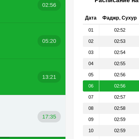
Расписание на
02:56
Дата
Фаджр, Сухур
01
02:52
05:20
02
02:53
03
02:54
04
02:55
05
02:56
13:21
06
02:56
07
02:57
08
02:58
17:35
09
02:59
10
02:59