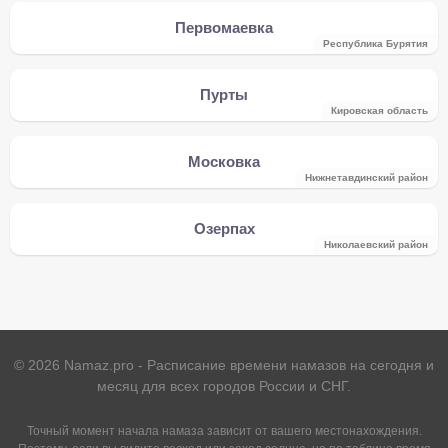
Первомаевка
Республика Бурятия
Пурты
Кировская область
Московка
Нижнетавдинский район
Озерпах
Николаевский район
©
2026
Namaz.pro - Расписание времени намазов на сегодня и
месяц для всех городов России и СНГ.
Точный момент начала намаза зависит от вашего местонахождения.