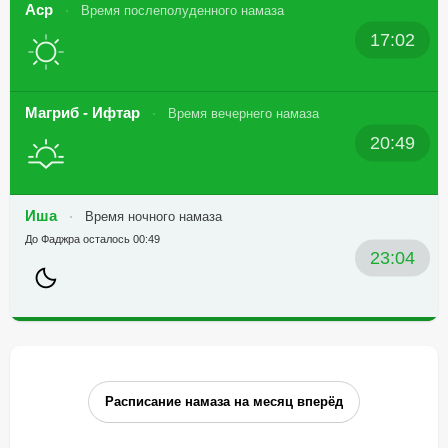
Аср
Время послеполуденного намаза
17:02
Магриб - Ифтар
Время вечернего намаза
20:49
Иша
Время ночного намаза
До Фаджра осталось 00:49
23:04
Расписание намаза на месяц вперёд