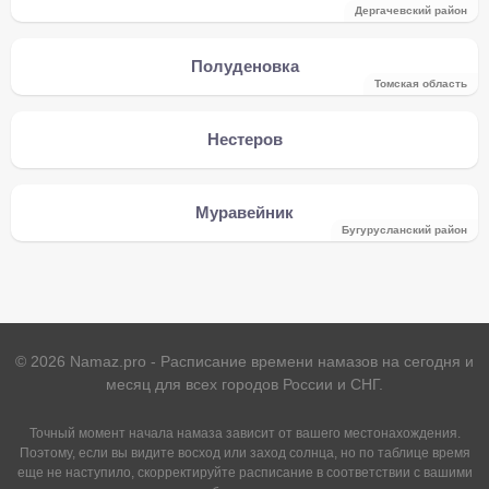
Дергачевский район
Полуденовка
Томская область
Нестеров
Муравейник
Бугурусланский район
©
2026
Namaz.pro - Расписание времени намазов на сегодня и
месяц для всех городов России и СНГ.
Точный момент начала намаза зависит от вашего местонахождения.
Поэтому, если вы видите восход или заход солнца, но по таблице время
еще не наступило, скорректируйте расписание в соответствии с вашими