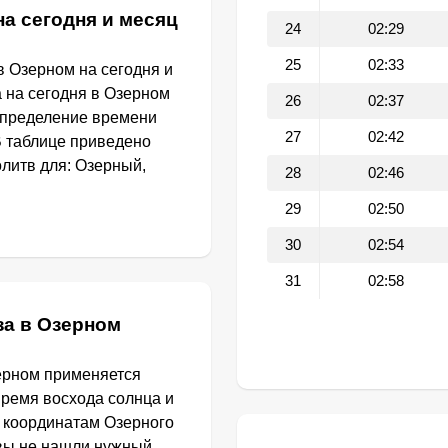
на сегодня и месяц
24
02:29
25
02:33
в Озерном на сегодня и
а на сегодня в Озерном
26
02:37
определение времени
27
02:42
В таблице приведено
литв для: Озерный,
28
02:46
29
02:50
30
02:54
31
02:58
за в Озерном
ерном применяется
Время восхода солнца и
о координатам Озерного
 вы не нашли нужный