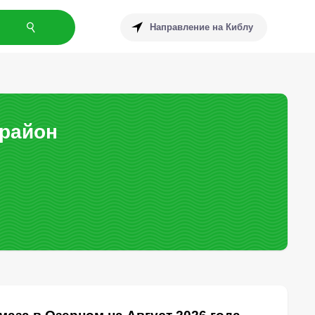
Направление на Киблу
 район