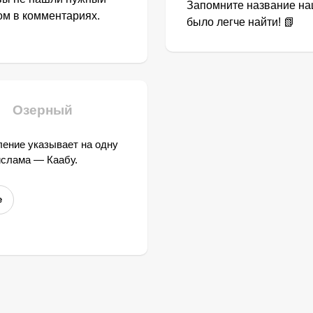
Запомните название наш
том в комментариях.
было легче найти! 📗
Озерный
ение указывает на одну
ислама — Каабу.
е