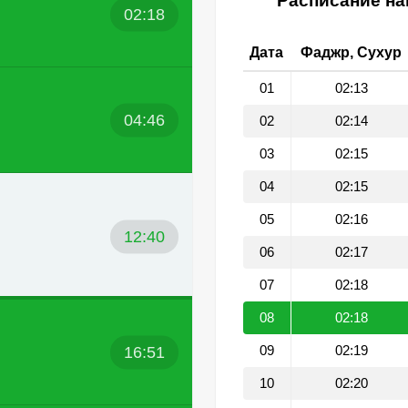
Расписание на
02:18
Дата
Фаджр, Сухур
01
02:13
04:46
02
02:14
03
02:15
04
02:15
05
02:16
12:40
06
02:17
07
02:18
08
02:18
16:51
09
02:19
10
02:20