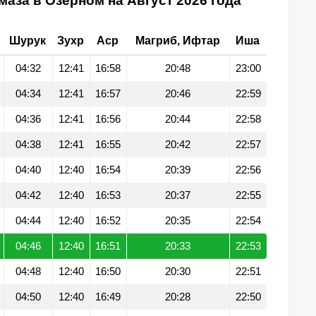
маза в Озерном на Август 2026 года
Шурук
Зухр
Аср
Магриб, Ифтар
Иша
04:32
12:41
16:58
20:48
23:00
04:34
12:41
16:57
20:46
22:59
04:36
12:41
16:56
20:44
22:58
04:38
12:41
16:55
20:42
22:57
04:40
12:40
16:54
20:39
22:56
04:42
12:40
16:53
20:37
22:55
04:44
12:40
16:52
20:35
22:54
04:46
12:40
16:51
20:33
22:53
04:48
12:40
16:50
20:30
22:51
04:50
12:40
16:49
20:28
22:50