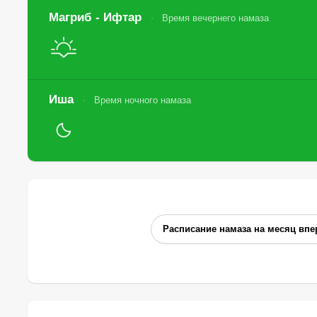
Магриб - Ифтар
Время вечернего намаза
Иша
Время ночного намаза
Расписание намаза на месяц впе