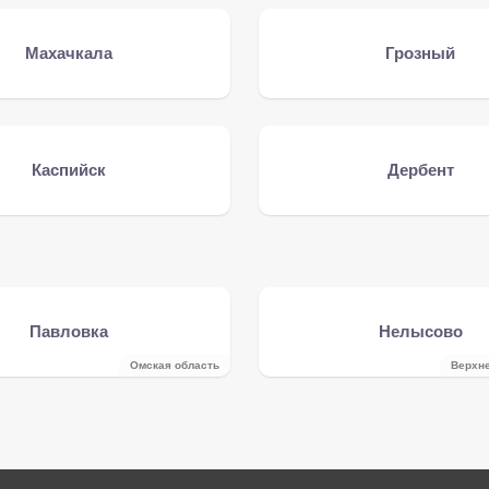
Махачкала
Грозный
Каспийск
Дербент
Павловка
Нелысово
Омская область
Верхне