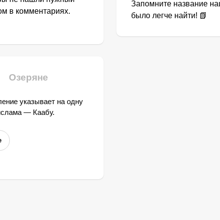
Запомните название наш
том в комментариях.
было легче найти! 📗
Озеряне
ение указывает на одну
ислама — Каабу.
е