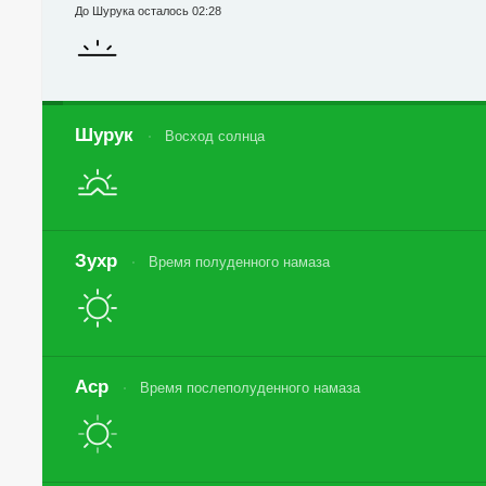
До Шурука осталось 02:28
Шурук
Восход солнца
Зухр
Время полуденного намаза
Аср
Время послеполуденного намаза