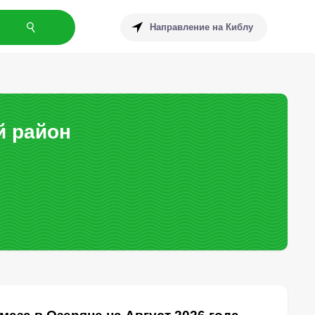
Направление на Киблу
й район