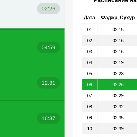
Расписание на
02:26
Дата
Фаджр, Сухур
01
02:15
02
02:16
04:59
03
02:16
04
02:19
05
02:23
12:31
06
02:26
07
02:29
08
02:32
16:37
09
02:35
10
02:39