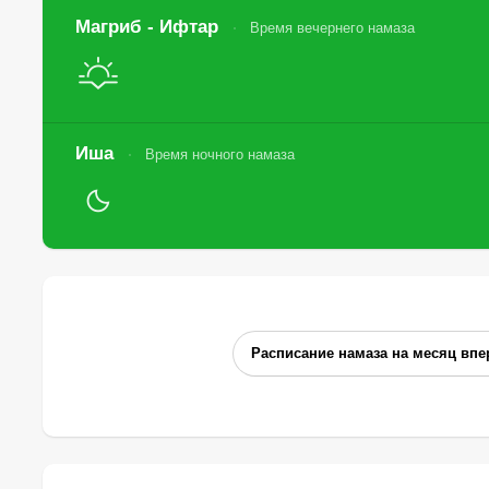
Магриб - Ифтар
Время вечернего намаза
Иша
Время ночного намаза
Расписание намаза на месяц впе