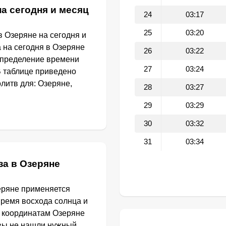
а сегодня и месяц
24
03:17
25
03:20
 Озеряне на сегодня и
 на сегодня в Озеряне
26
03:22
определение времени
27
03:24
В таблице приведено
литв для: Озеряне,
28
03:27
29
03:29
30
03:32
31
03:34
за в Озеряне
еряне применяется
Время восхода солнца и
о координатам Озеряне
 вы не нашли нужный