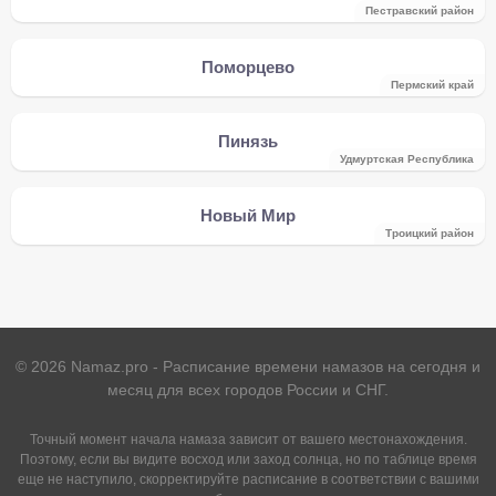
Пестравский район
Поморцево
Пермский край
Пинязь
Удмуртская Республика
Новый Мир
Троицкий район
©
2026
Namaz.pro - Расписание времени намазов на сегодня и
месяц для всех городов России и СНГ.
Точный момент начала намаза зависит от вашего местонахождения.
Поэтому, если вы видите восход или заход солнца, но по таблице время
еще не наступило, скорректируйте расписание в соответствии с вашими