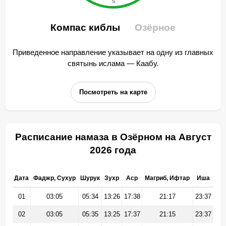
Компас киблы
Озёрное
Приведенное направление указывает на одну из главных
святынь ислама — Каабу.
Посмотреть на карте
Расписание намаза в Озёрном на Август
2026 года
Дата
Фаджр, Сухур
Шурук
Зухр
Аср
Магриб, Ифтар
Иша
01
03:05
05:34
13:26
17:38
21:17
23:37
02
03:05
05:35
13:25
17:37
21:15
23:37