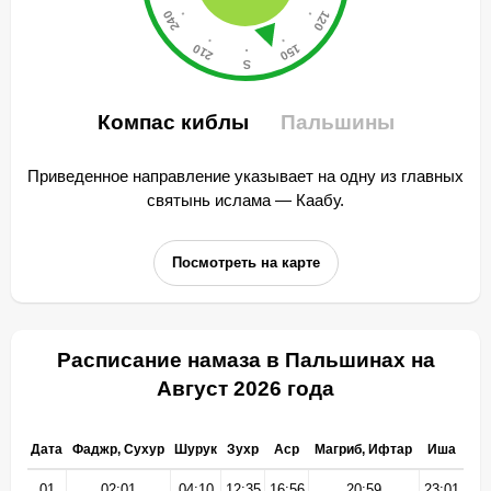
Компас киблы
Пальшины
Приведенное направление указывает на одну из главных
святынь ислама — Каабу.
Посмотреть на карте
Расписание намаза в Пальшинах на
Август 2026 года
Дата
Фаджр, Сухур
Шурук
Зухр
Аср
Магриб, Ифтар
Иша
01
02:01
04:10
12:35
16:56
20:59
23:01