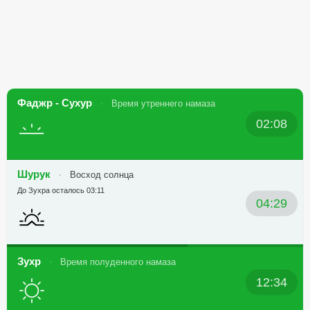
Фаджр - Сухур
Время утреннего намаза
02:08
Шурук
Восход солнца
До Зухра осталось 03:11
04:29
Зухр
Время полуденного намаза
12:34