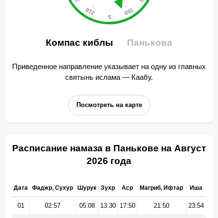
Компас киблы
Панькова
Приведенное направление указывает на одну из главных
святынь ислама — Каабу.
Посмотреть на карте
Расписание намаза в Панькове на Август
2026 года
Дата
Фаджр, Сухур
Шурук
Зухр
Аср
Магриб, Ифтар
Иша
01
02:57
05:08
13:30
17:50
21:50
23:54