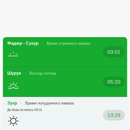
Фаджр - Сухур
Время утреннего намаза
03:01
Шурук
Восход солнца
05:20
Зухр
Время полуденного намаза
До Асра осталось 03:11
13:29