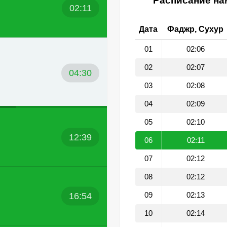
Расписание нам
02:11
Дата
Фаджр, Сухур
01
02:06
02
02:07
04:30
03
02:08
04
02:09
05
02:10
12:39
06
02:11
07
02:12
08
02:12
16:54
09
02:13
10
02:14