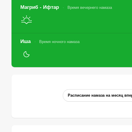
Магриб - Ифтар
Время вечернего намаза
Иша
Время ночного намаза
Расписание намаза на месяц впе