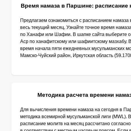
Время намаза в Паршине: расписание 
Предлагаем ознакомиться с расписанием намаза 
весь текущий месяц. Узнайте точное время намаз
по Ханафи или Шафии. В шапке сайта выберите 
Аср по ханафитскому или шафиитскому мазхабу. 
время начала пяти ежедневных мусульманских мо
Мамско-Чуйский район, Иркутская область (59.1708
Методика расчета времени нама
Для вычисления времени намаза на сегодня в П
методика всемирной мусульманской лиги (MWL). 
расписание молитв на месяц рассчитано согласн
в соответствии с местным часовым поясом. Если