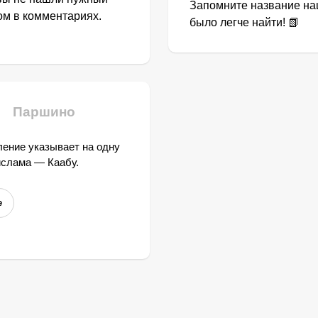
Запомните название наш
том в комментариях.
было легче найти! 📗
Паршино
ение указывает на одну
ислама — Каабу.
е