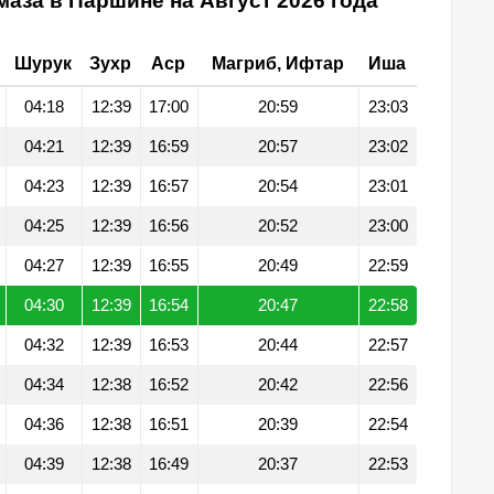
аза в Паршине на Август 2026 года
Шурук
Зухр
Аср
Магриб, Ифтар
Иша
04:18
12:39
17:00
20:59
23:03
04:21
12:39
16:59
20:57
23:02
04:23
12:39
16:57
20:54
23:01
04:25
12:39
16:56
20:52
23:00
04:27
12:39
16:55
20:49
22:59
04:30
12:39
16:54
20:47
22:58
04:32
12:39
16:53
20:44
22:57
04:34
12:38
16:52
20:42
22:56
04:36
12:38
16:51
20:39
22:54
04:39
12:38
16:49
20:37
22:53