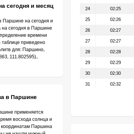
на сегодня и месяц
24
02:25
25
02:26
в Паршине на сегодня и
а на сегодня в Паршине
26
02:27
определение времени
27
02:27
В таблице приведено
литв для: Паршино,
28
02:28
63, 111.802595)..
29
02:29
30
02:30
31
02:32
за в Паршине
аршине применяется
Время восхода солнца и
о координатам Паршина
 вы не нашли нужный