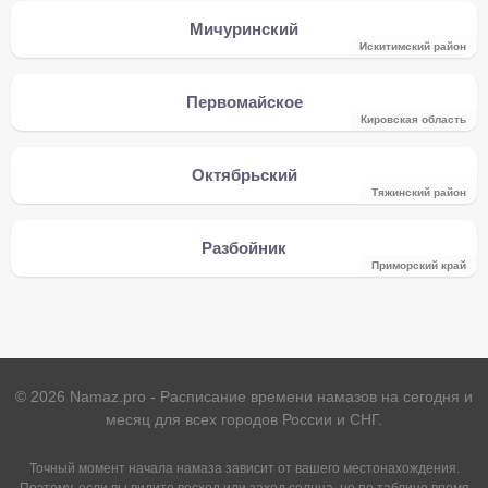
Мичуринский
Искитимский район
Первомайское
Кировская область
Октябрьский
Тяжинcкий район
Разбойник
Приморский край
©
2026
Namaz.pro - Расписание времени намазов на сегодня и
месяц для всех городов России и СНГ.
Точный момент начала намаза зависит от вашего местонахождения.