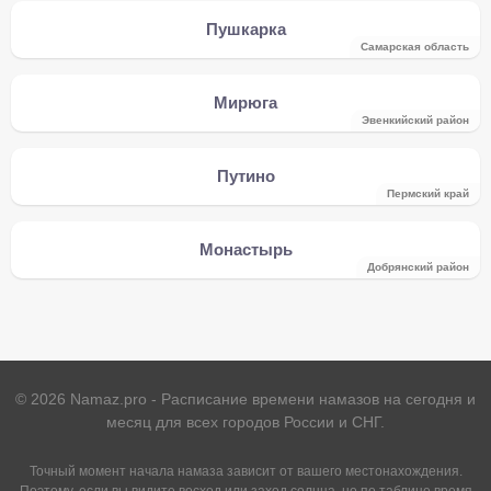
Пушкарка
Самарская область
Мирюга
Эвенкийский район
Путино
Пермский край
Монастырь
Добрянский район
©
2026
Namaz.pro - Расписание времени намазов на сегодня и
месяц для всех городов России и СНГ.
Точный момент начала намаза зависит от вашего местонахождения.