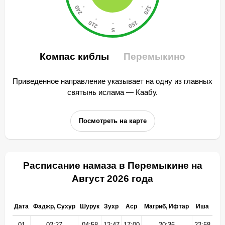
Компас киблы
Перемыкино
Приведенное направление указывает на одну из главных
святынь ислама — Каабу.
Посмотреть на карте
Расписание намаза в Перемыкине на
Август 2026 года
Дата
Фаджр, Сухур
Шурук
Зухр
Аср
Магриб, Ифтар
Иша
01
02:27
04:58
12:47
17:00
20:36
22:58