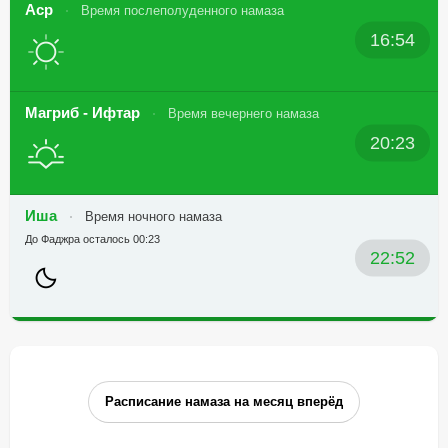
Аср
Время послеполуденного намаза
16:54
Магриб - Ифтар
Время вечернего намаза
20:23
Иша
Время ночного намаза
До Фаджра осталось 00:23
22:52
Расписание намаза на месяц вперёд