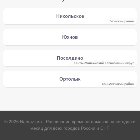
Никольское
Чойский район
Юхнов
Посолдино
Ханты-Мансийский автономный округ
Ортолык
Кош-Агачский район
©
2026
Namaz.pro - Расписание времени намазов на сегодня и
месяц для всех городов России и СНГ.