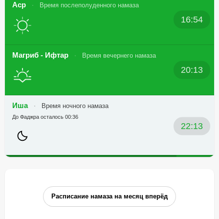
Аср
Время послеполуденного намаза
16:54
Магриб - Ифтар
Время вечернего намаза
20:13
Иша
Время ночного намаза
До Фаджра осталось 00:36
22:13
Расписание намаза на месяц вперёд