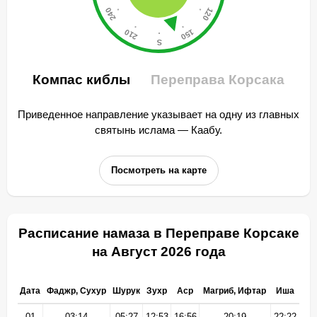
Компас киблы
Переправа Корсака
Приведенное направление указывает на одну из главных
святынь ислама — Каабу.
Посмотреть на карте
Расписание намаза в Переправе Корсаке
на Август 2026 года
Дата
Фаджр, Сухур
Шурук
Зухр
Аср
Магриб, Ифтар
Иша
01
03:14
05:27
12:53
16:56
20:19
22:22