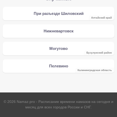
При разъезде Шиловский
Алтайский край
Нижневартовск
Могутово
Бузулукский район
Пелевино
Калининградская область
©
2026
Namaz.pro - Расписание времени намазов на сегодня и
месяц для всех городов России и СНГ.