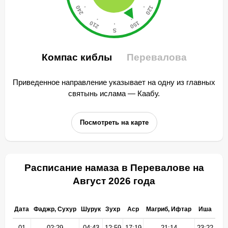
Компас киблы
Перевалова
Приведенное направление указывает на одну из главных
святынь ислама — Каабу.
Посмотреть на карте
Расписание намаза в Перевалове на
Август 2026 года
Дата
Фаджр, Сухур
Шурук
Зухр
Аср
Магриб, Ифтар
Иша
01
02:29
04:43
12:59
17:19
21:14
23:22