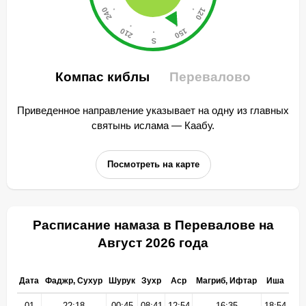
Компас киблы
Перевалово
Приведенное направление указывает на одну из главных
святынь ислама — Каабу.
Посмотреть на карте
Расписание намаза в Перевалове на
Август 2026 года
Дата
Фаджр, Сухур
Шурук
Зухр
Аср
Магриб, Ифтар
Иша
01
22:18
00:45
08:41
12:54
16:35
18:54