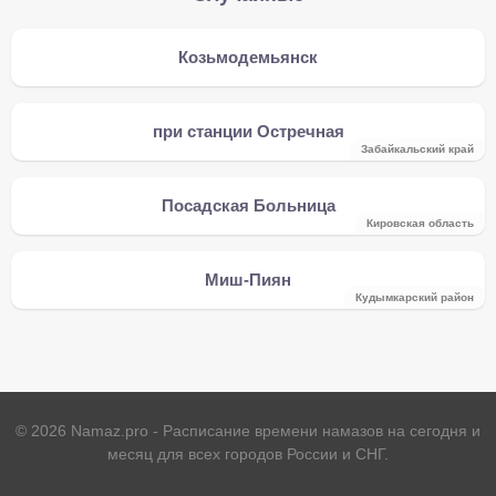
Козьмодемьянск
при станции Остречная
Забайкальский край
Посадская Больница
Кировская область
Миш-Пиян
Кудымкарский район
©
2026
Namaz.pro - Расписание времени намазов на сегодня и
месяц для всех городов России и СНГ.