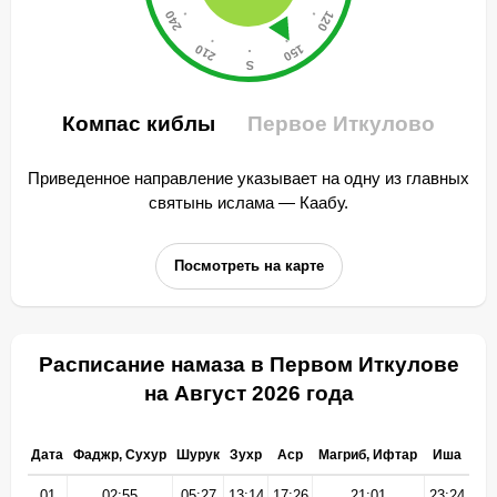
Компас киблы
Первое Иткулово
Приведенное направление указывает на одну из главных
святынь ислама — Каабу.
Посмотреть на карте
Расписание намаза в Первом Иткулове
на Август 2026 года
Дата
Фаджр, Сухур
Шурук
Зухр
Аср
Магриб, Ифтар
Иша
01
02:55
05:27
13:14
17:26
21:01
23:24