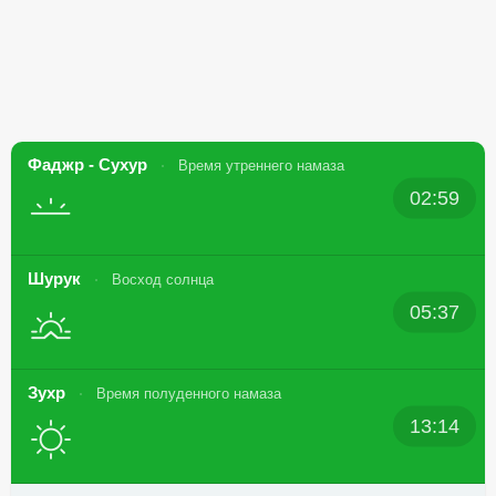
Фаджр - Сухур
Время утреннего намаза
02:59
Шурук
Восход солнца
05:37
Зухр
Время полуденного намаза
13:14