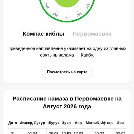
Компас киблы
Первомаевка
Приведенное направление указывает на одну из главных
святынь ислама — Каабу.
Посмотреть на карте
Расписание намаза в Первомаевке на
Август 2026 года
Дата
Фаджр, Сухур
Шурук
Зухр
Аср
Магриб, Ифтар
Иша
01
02:34
05:08
12:53
17:03
20:37
23:02