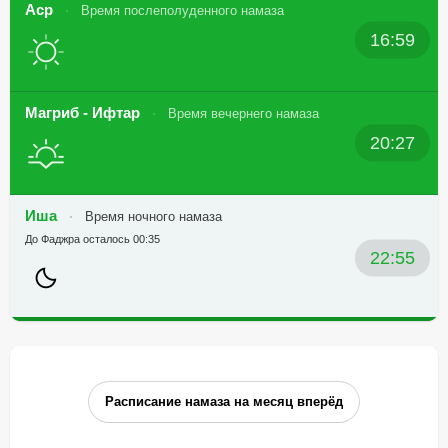
Аср
Время послеполуденного намаза
16:59
Магриб - Ифтар
Время вечернего намаза
20:27
Иша
Время ночного намаза
До Фаджра осталось 00:35
22:55
Расписание намаза на месяц вперёд