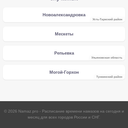
Новоалександровка
Усть-Таркский район
Мескеты
Репьевка
Ульяновская область
Могой-Горхон
Тункинский район
©
2026
Namaz.pro - Расписание времени намазов на сегодня и
месяц для всех городов России и СНГ.