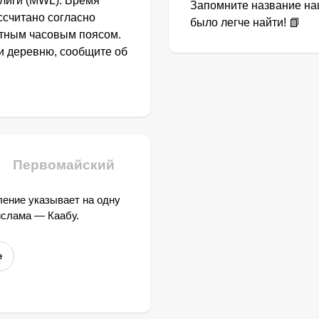
лиги (MWL). Время
Запомните название наш
ссчитано согласно
было легче найти! 📗
стным часовым поясом.
ли деревню, сообщите об
Первомайский
ение указывает на одну
ислама — Каабу.
е