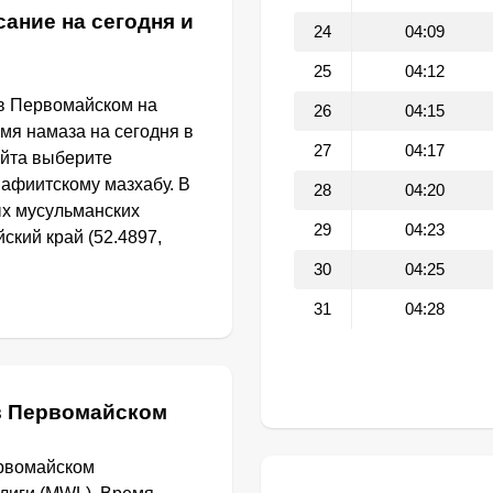
ание на сегодня и
24
04:09
25
04:12
 в Первомайском на
26
04:15
емя намаза на сегодня в
27
04:17
йта выберите
афиитскому мазхабу. В
28
04:20
ых мусульманских
29
04:23
ский край (52.4897,
30
04:25
31
04:28
в Первомайском
ервомайском