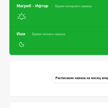
Магриб - Ифтар
Время вечернего намаза
Иша
Время ночного намаза
Расписание намаза на месяц впе