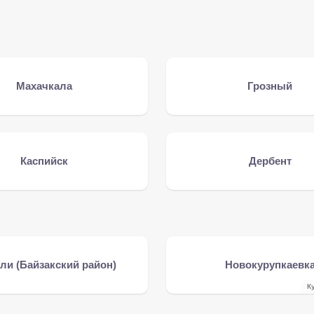
Махачкала
Грозный
Каспийск
Дербент
ли (Байзакский район)
Новокурупкаевк
К