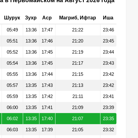
а в Первомайском на Август 2026 года
Шурук
Зухр
Аср
Магриб, Ифтар
Иша
05:49
13:36
17:47
21:22
23:46
05:51
13:36
17:46
21:20
23:45
05:52
13:36
17:45
21:19
23:44
05:54
13:36
17:45
21:17
23:43
05:55
13:36
17:44
21:15
23:42
05:57
13:35
17:43
21:13
23:42
05:59
13:35
17:42
21:11
23:41
06:00
13:35
17:41
21:09
23:39
06:02
13:35
17:40
21:07
23:35
06:03
13:35
17:39
21:05
23:32