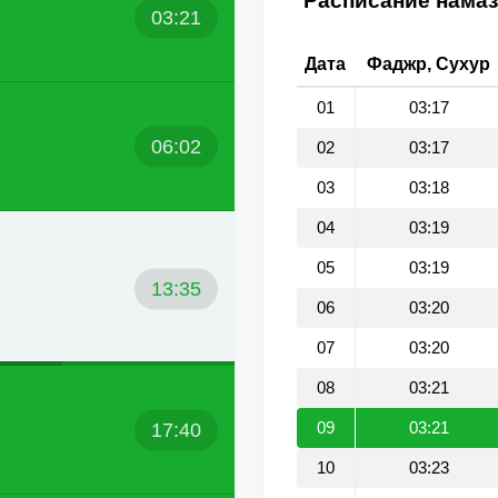
Расписание намаз
03:21
Дата
Фаджр, Сухур
01
03:17
06:02
02
03:17
03
03:18
04
03:19
05
03:19
13:35
06
03:20
07
03:20
08
03:21
17:40
09
03:21
10
03:23