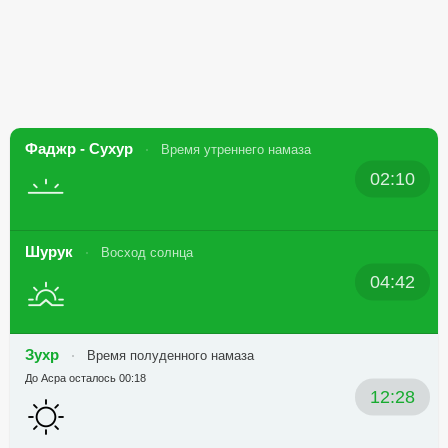
Фаджр - Сухур
Время утреннего намаза
02:10
Шурук
Восход солнца
04:42
Зухр
Время полуденного намаза
До Асра осталось 00:18
12:28