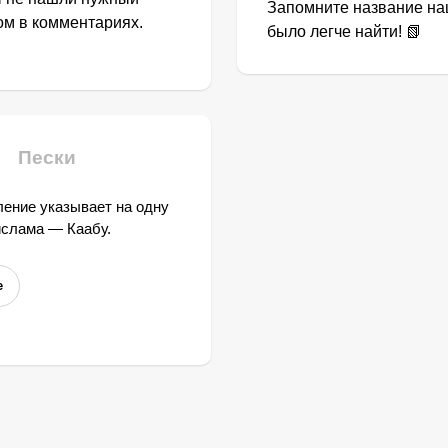
Запомните название наш
том в комментариях.
было легче найти! 📗
Пески
ение указывает на одну
ислама — Каабу.
е