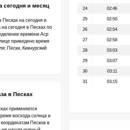
а сегодня и месяц
24
02:46
25
02:50
 Песках на сегодня и
 на сегодня в Песках по
26
02:54
еделение времени Аср
27
02:58
блице приведено время
я: Пески, Кикнурский
28
03:03
29
03:07
30
03:11
31
03:15
за в Песках
сках применяется
Время восхода солнца и
 координатам Песков в
ы не нашли нужный