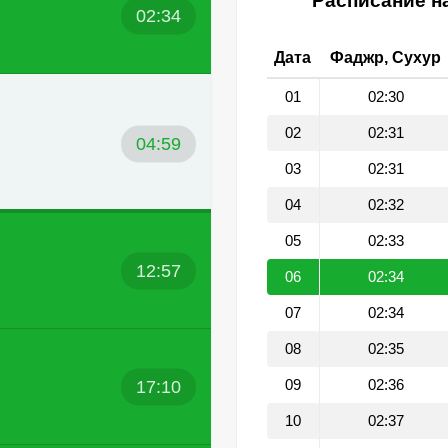
Расписание на
02:34
Дата
Фаджр, Сухур
01
02:30
02
02:31
04:59
03
02:31
04
02:32
05
02:33
12:57
06
02:34
07
02:34
08
02:35
17:10
09
02:36
10
02:37