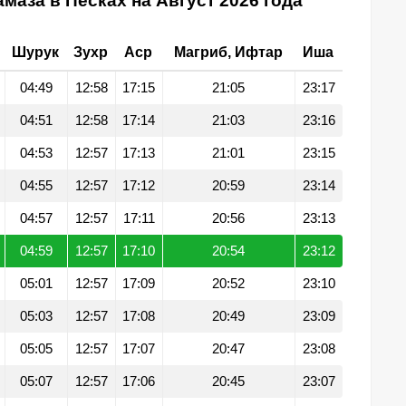
маза в Песках на Август 2026 года
Шурук
Зухр
Аср
Магриб, Ифтар
Иша
04:49
12:58
17:15
21:05
23:17
04:51
12:58
17:14
21:03
23:16
04:53
12:57
17:13
21:01
23:15
04:55
12:57
17:12
20:59
23:14
04:57
12:57
17:11
20:56
23:13
04:59
12:57
17:10
20:54
23:12
05:01
12:57
17:09
20:52
23:10
05:03
12:57
17:08
20:49
23:09
05:05
12:57
17:07
20:47
23:08
05:07
12:57
17:06
20:45
23:07