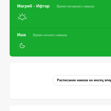
Магриб - Ифтар
Время вечернего намаза
Иша
Время ночного намаза
Расписание намаза на месяц впе