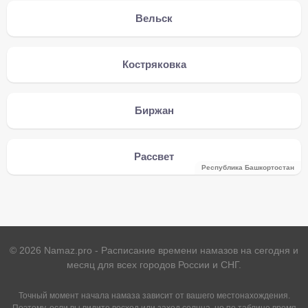
Вельск
Костряковка
Биржан
Рассвет
Республика Башкортостан
©
2026
Namaz.pro - Расписание времени намазов на сегодня и
месяц для всех городов России и СНГ.
Точный момент начала намаза зависит от вашего местонахождения.