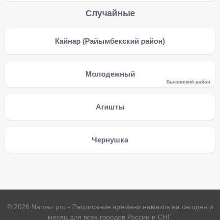
Случайные
Кайнар (Райымбекский район)
Молодежный
Быковский район
Агишты
Чернушка
©
2026
Namaz.pro - Расписание времени намазов на сегодня и
месяц для всех городов России и СНГ.