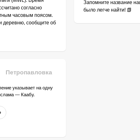
лиги (MWL). Время
Запомните название наш
ссчитано согласно
было легче найти! 📗
стным часовым поясом.
ли деревню, сообщите об
Петропавловка
ение указывает на одну
ислама — Каабу.
е