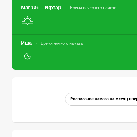
Магриб - Ифтар
Время вечернего намаза
Иша
Время ночного намаза
Расписание намаза на месяц впе