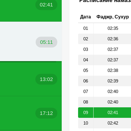
Расписание намаз
02:41
Дата
Фаджр, Сухур
01
02:35
02
02:36
05:11
03
02:37
04
02:37
05
02:38
13:02
06
02:39
07
02:40
08
02:40
17:12
09
02:41
10
02:42