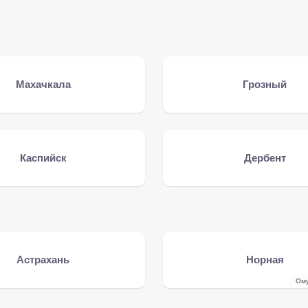
Махачкала
Грозный
Каспийск
Дербент
Астрахань
Норная
Ому