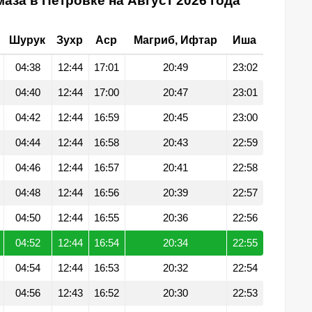
аза в Петровке на Август 2026 года
Шурук
Зухр
Аср
Магриб, Ифтар
Иша
04:38
12:44
17:01
20:49
23:02
04:40
12:44
17:00
20:47
23:01
04:42
12:44
16:59
20:45
23:00
04:44
12:44
16:58
20:43
22:59
04:46
12:44
16:57
20:41
22:58
04:48
12:44
16:56
20:39
22:57
04:50
12:44
16:55
20:36
22:56
04:52
12:44
16:54
20:34
22:55
04:54
12:44
16:53
20:32
22:54
04:56
12:43
16:52
20:30
22:53