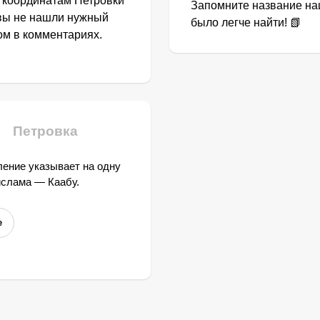
о координатам Петровки
Запомните название наш
 вы не нашли нужный
было легче найти! 📗
том в комментариях.
Петровка
ение указывает на одну
ислама — Каабу.
е