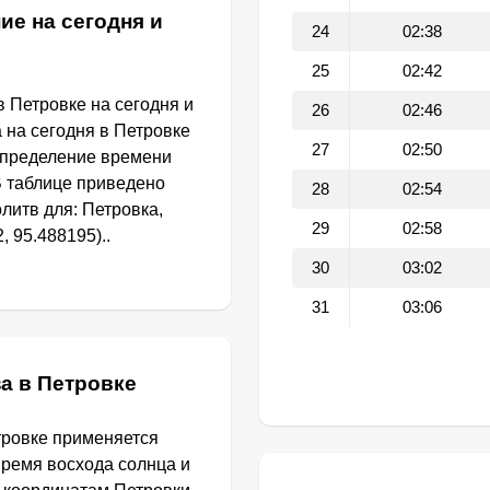
ие на сегодня и
24
02:38
25
02:42
 Петровке на сегодня и
26
02:46
 на сегодня в Петровке
27
02:50
определение времени
В таблице приведено
28
02:54
литв для: Петровка,
29
02:58
 95.488195)..
30
03:02
31
03:06
а в Петровке
тровке применяется
Время восхода солнца и