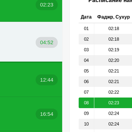
Расписание нам
02:23
Дата
Фаджр, Сухур
01
02:18
02
02:18
04:52
03
02:19
04
02:20
05
02:21
12:44
06
02:21
07
02:22
08
02:23
16:54
09
02:24
10
02:24