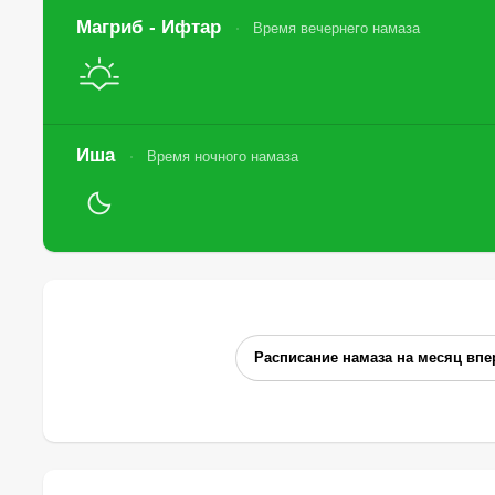
Магриб - Ифтар
Время вечернего намаза
Иша
Время ночного намаза
Расписание намаза на месяц впе