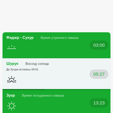
Фаджр - Сухур
Время утреннего намаза
03:00
Шурук
Восход солнца
До Зухра осталось 04:51
05:27
Зухр
Время полуденного намаза
13:23