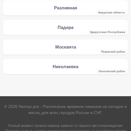
Разливная
Амурская область
Падера
Удмуртская Республика
Москвята
Пермский район
Николаевка
Локтевский район
©
2026
Namaz.pro - Расписание времени намазов на сегодня и
месяц для всех городов России и СНГ.
Точный момент начала намаза зависит от вашего местонахождения.