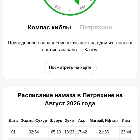
Компас киблы
Петряхино
Приведенное направление указывает на одну из главных
святынь ислама — Каабу.
Посмотреть на карте
Расписание намаза в Петряхине на
Август 2026 года
Дата
Фаджр, Сухур
Шурук
Зухр
Аср
Магриб, Ифтар
Иша
01
02:54
05:10
13:23
17:42
21:35
23:44