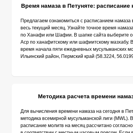
Время намаза в Петуняте: расписание 
Предлагаем ознакомиться с расписанием намаза в
весь текущий месяц. Узнайте точное время намаза
по Ханафи или Шафии. В шапке сайта выберите 
Аср по ханафитскому или шафиитскому мазхабу. 
время начала пяти ежедневных мусульманских мо
Ильинский район, Пермский край (58.3224, 56.0199
Методика расчета времени намаз
Для вычисления времени намаза на сегодня в Пе
методика всемирной мусульманской лиги (MWL). 
расписание молитв на месяц рассчитано согласн
в соответствии с местным часовым поясом. Если