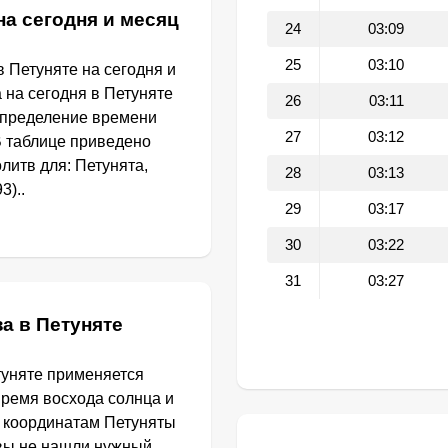
на сегодня и месяц
24
03:09
25
03:10
 Петуняте на сегодня и
 на сегодня в Петуняте
26
03:11
определение времени
27
03:12
В таблице приведено
литв для: Петунята,
28
03:13
3)..
29
03:17
30
03:22
31
03:27
а в Петуняте
туняте применяется
Время восхода солнца и
о координатам Петуняты
 вы не нашли нужный