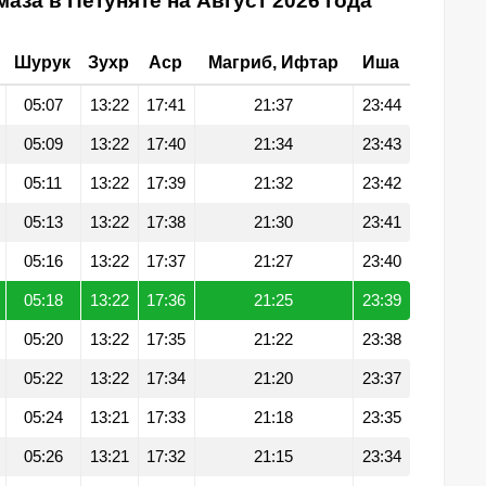
аза в Петуняте на Август 2026 года
Шурук
Зухр
Аср
Магриб, Ифтар
Иша
05:07
13:22
17:41
21:37
23:44
05:09
13:22
17:40
21:34
23:43
05:11
13:22
17:39
21:32
23:42
05:13
13:22
17:38
21:30
23:41
05:16
13:22
17:37
21:27
23:40
05:18
13:22
17:36
21:25
23:39
05:20
13:22
17:35
21:22
23:38
05:22
13:22
17:34
21:20
23:37
05:24
13:21
17:33
21:18
23:35
05:26
13:21
17:32
21:15
23:34