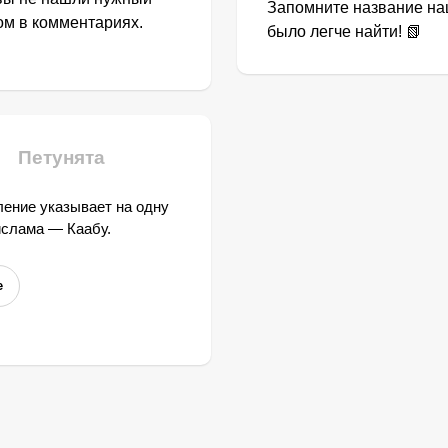
Запомните название наш
том в комментариях.
было легче найти! 📗
Петунята
ение указывает на одну
ислама — Каабу.
е