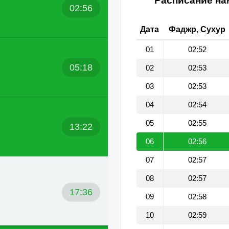
Расписание нам
02:56
Дата
Фаджр, Сухур
01
02:52
05:18
02
02:53
03
02:53
04
02:54
05
02:55
13:22
06
02:56
07
02:57
08
02:57
17:36
09
02:58
10
02:59