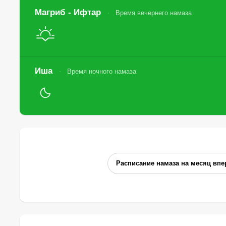
Магриб - Ифтар
Время вечернего намаза
Иша
Время ночного намаза
Расписание намаза на месяц впе