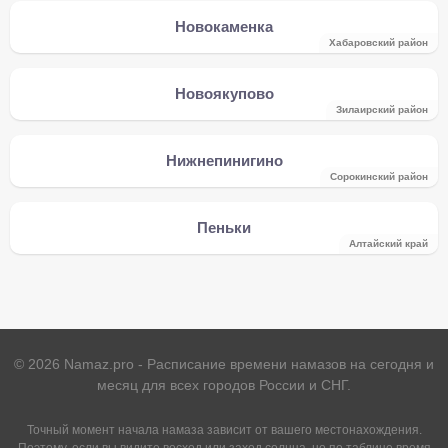
Новокаменка
Хабаровский район
Новоякупово
Зилаирский район
Нижнепинигино
Сорокинский район
Пеньки
Алтайский край
©
2026
Namaz.pro - Расписание времени намазов на сегодня и
месяц для всех городов России и СНГ.
Точный момент начала намаза зависит от вашего местонахождения.