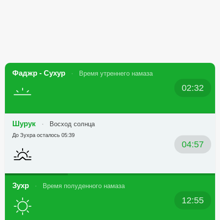
Фаджр - Сухур
Время утреннего намаза
02:32
Шурук
Восход солнца
До Зухра осталось 05:39
04:57
Зухр
Время полуденного намаза
12:55