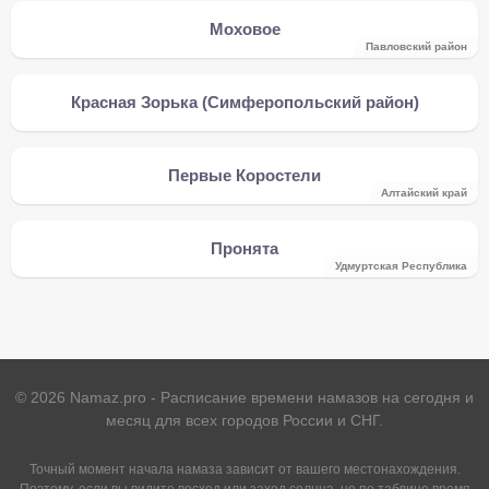
Моховое
Павловский район
Красная Зорька (Симферопольский район)
Первые Коростели
Алтайский край
Пронята
Удмуртская Республика
©
2026
Namaz.pro - Расписание времени намазов на сегодня и
месяц для всех городов России и СНГ.
Точный момент начала намаза зависит от вашего местонахождения.