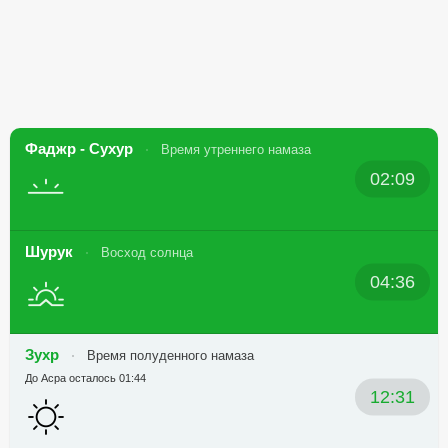
Фаджр - Сухур
Время утреннего намаза
02:09
Шурук
Восход солнца
04:36
Зухр
Время полуденного намаза
До Асра осталось 01:44
12:31