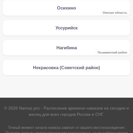
Осихино
Омская область
Уссурийск
Нагибина
Пышминский район
Некрасовка (Советский район)
©
2026
Namaz.pro - Расписание времени намазов на сегодня и
месяц для всех городов России и СНГ.
Точный момент начала намаза зависит от вашего местонахождения.