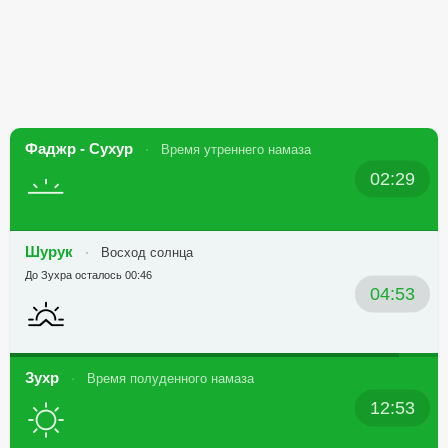
Фаджр - Сухур
Время утреннего намаза
02:29
Шурук
Восход солнца
До Зухра осталось 00:46
04:53
Зухр
Время полуденного намаза
12:53