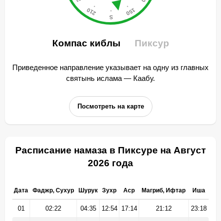
Компас киблы
Пиксур
Приведенное направление указывает на одну из главных
святынь ислама — Каабу.
Посмотреть на карте
Расписание намаза в Пиксуре на Август
2026 года
Дата
Фаджр, Сухур
Шурук
Зухр
Аср
Магриб, Ифтар
Иша
01
02:22
04:35
12:54
17:14
21:12
23:18