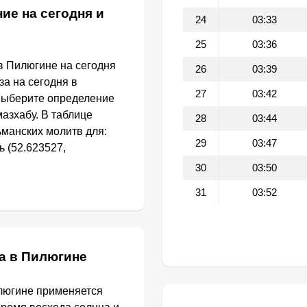
ие на сегодня и
24
03:33
25
03:36
в Пилюгине на сегодня
26
03:39
за на сегодня в
27
03:42
выберите определение
азхабу. В таблице
28
03:44
манских молитв для:
29
03:47
 (52.623527,
30
03:50
31
03:52
а в Пилюгине
люгине применяется