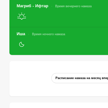
Магриб - Ифтар
Время вечернего намаза
Иша
Время ночного намаза
Расписание намаза на месяц впе