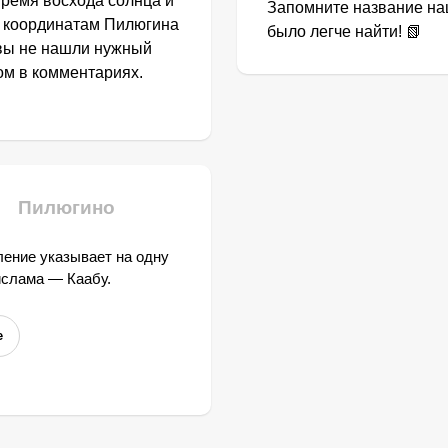
Время восхода солнца и
Запомните название наш
о координатам Пилюгина
было легче найти! 📗
 вы не нашли нужный
том в комментариях.
Пилюгино
ение указывает на одну
ислама — Каабу.
е