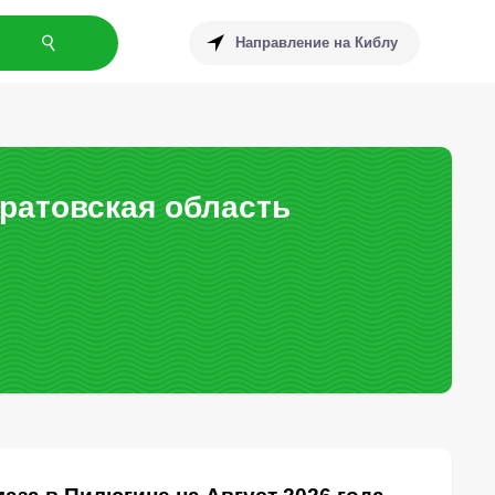
Направление на Киблу
ратовская область