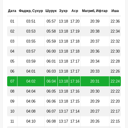
Дата
Фаджр, Сухур
Шурук
Зухр
Аср
Магриб, Ифтар
Иша
01
03:51
05:57
13:18
17:20
20:39
22:36
02
03:53
05:58
13:18
17:19
20:38
22:34
03
03:55
05:59
13:18
17:18
20:37
22:32
04
03:57
06:00
13:18
17:18
20:36
22:30
05
03:59
06:01
13:18
17:17
20:34
22:28
06
04:01
06:03
13:18
17:17
20:33
22:26
07
04:02
06:04
13:18
17:16
20:31
22:24
08
04:04
06:05
13:18
17:16
20:30
22:22
09
04:06
06:06
13:18
17:15
20:29
22:20
10
04:08
06:07
13:17
17:14
20:27
22:17
11
04:10
06:08
13:17
17:14
20:26
22:15