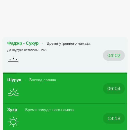
Фаджр - Сухур
Время утреннего намаза
До Шурука осталось 01:48
04:02
Шурук
Восход солнца
06:04
Зухр
Время полуденного намаза
13:18